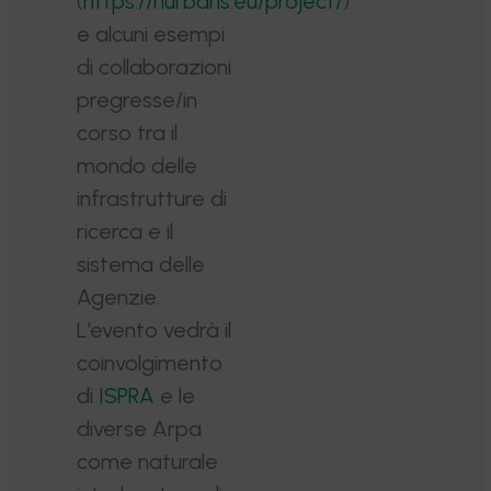
(
https://riurbans.eu/project/
)
e alcuni esempi
di collaborazioni
pregresse/in
corso tra il
mondo delle
infrastrutture di
ricerca e il
sistema delle
Agenzie.
L’evento vedrà il
coinvolgimento
di
ISPRA
e le
diverse Arpa
come naturale